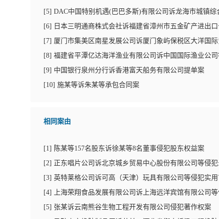
[
5
]
DAC中国特别机遇(巴巴多斯)有限公司诉龙海市城镇
[
6
]
日本三明通商株式会社诉福建省漳州市五金矿产进出口
[
7
]
厦门市集美区南星发展公司诉厦门象屿保税区大洋国际
[
8
]
福建省平潭亿达海洋渔业有限公司诉中国国际渔业公司
[
9
]
中国银行泉州分行诉香港富天船务有限公司提单案
[
10
]
施某等诉朱某等承包合同案
相同案由
[
1
]
陈某等157名股东诉徐某等8名董事侵犯股东权益案
[
2
]
正东唱片公司诉北京城乡贸易中心股份有限公司等侵犯
[
3
]
英特莱格公司诉可高（天津）玩具有限公司等侵犯实用
[
4
]
上海荣翔食品发展有限公司诉上海远洋宾馆有限公司等
[
5
]
张某诉云南熊谷生物工程开发有限公司侵犯著作权案