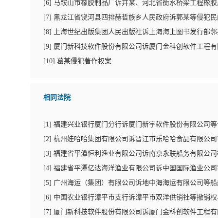
[
6
]
马鞍山市橡胶制品厂诉井某、河北省衡水桥梁工程橡胶
[
7
]
黑龙江省饶河县四排赫哲族乡人民政府诉郭某等侵犯民
[
8
]
上海世纪出版集团人民出版社诉上海海上图书发行部邻
[
9
]
厦门新科技软件股份有限公司诉厦门金科创软件工程有
[
10
]
葛某侵犯著作权案
相同法院
[
1
]
福建兴业银行厦门分行诉厦门新宇软件股份有限公司等
[
2
]
杭州娃哈哈集团有限公司诉晋江市乐哈哈食品有限公司
[
3
]
福建省平潭恒利渔业有限公司诉南京永联船务有限公司
[
4
]
福建省平潭亿达海洋渔业有限公司诉中国国际渔业公司
[
5
]
广州海运（集团）有限公司诉地中海海运有限公司等船
[
6
]
中国农业银行漳平市支行诉漳平市双洋供销社等撤销权
[
7
]
厦门新科技软件股份有限公司诉厦门金科创软件工程有