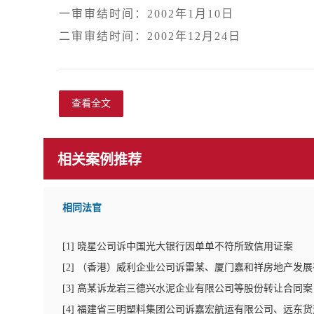
一审审结时间：2002年1月10日

查看全文
相关案例推荐
相同法官
[
1
]
晓星公司诉中国光大银行因单单不符所致信用证案
[
2
]
（香港）威利企业公司诉雷某、厦门嘉和祥房地产发展
[
3
]
高某诉龙岩三德兴水泥企业有限公司等股份转让合同案
[
4
]
福建省三明塑料集团公司诉嘉宏航运有限公司、远东货