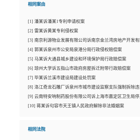
相同案由
[
1
]
潘某诉潘某1专利申请权案
[
2
]
雷某诉黄某专利侵权案
[
3
]
南京利源物业发展有限公司诉南京金兰湾房地产开发有
[
4
]
郭某诉泉州市公安局泉港分局行政侵权赔偿案
[
5
]
马某诉大通县城乡建设和环境保护局行政赔偿案
[
6
]
琼州大学诉五指山市政府房屋拆迁附带行政赔偿案
[
7
]
毕某诉兰溪市建设局建设处罚案
[
8
]
洛江奇龙石雕厂诉泉州市城市建设监察支队强制拆除违
[
9
]
云南特安呐制药股份有限公司诉上海市嘉定区卫生局停
[
10
]
蒋某诉句容市天王镇人民政府解除非法婚姻案
相同法院