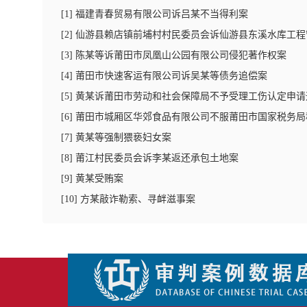
[
1
]
福建青春贸易有限公司诉吕某不当得利案
[
2
]
仙游县赖店镇前埔村村民委员会诉仙游县东溪水库工程
[
3
]
陈某等诉莆田市凤凰山公园有限公司侵犯著作权案
[
4
]
莆田市快速客运有限公司诉吴某等债务追偿案
[
5
]
黄某诉莆田市劳动和社会保障局不予受理工伤认定申请
[
6
]
莆田市城厢区华郊食品有限公司不服莆田市国家税务局
[
7
]
黄某等强制猥亵妇女案
[
8
]
莆江村民委员会诉李某返还承包土地案
[
9
]
黄某受贿案
[
10
]
方某敲诈勒索、寻衅滋事案