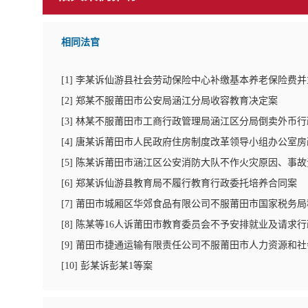
相同法官
[
1
]
李某诉仙游县社会劳动保险中心补缴基本养老保险费并
[
2
]
郑某不服莆田市公安局涵江分局收容教育决定案
[
3
]
林某不服莆田市工商行政管理局涵江区分局倒卖外币行
[
4
]
唐某诉莆田市人民政府住房制度改革领导小组办公室房
[
5
]
陈某诉莆田市涵江区公安消防大队不作火灾原因、事故
[
6
]
郑某诉仙游县教育局不履行教育行政委托培养合同案
[
7
]
莆田市城厢区华郊食品有限公司不服莆田市国家税务局
[
8
]
陈某等16人诉莆田市教育委员会不予安排就业及请求行
[
9
]
莆田市捷通运输有限责任公司不服莆田市人力资源和社
[
10
]
彭某诉彭某1等案