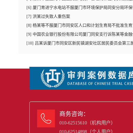
[
6
]
厦门育进宁水电站不服厦门市环境保护局同安分局环保
[
7
]
洪某过失致人重伤案
[
8
]
杨某等不服厦门市同安区人口和计划生育局不批准生育
[
9
]
中国农业银行股份有限公司厦门同安支行诉陈某等金融
[
10
]
吕某诉厦门市同安区新民镇湖安社区居民委员会第三
商务咨询：

010-62515610（机构用户）
010-62514898（个人用户）