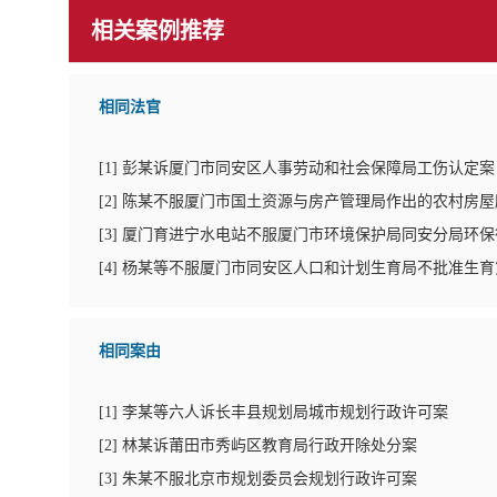
相关案例推荐
相同法官
[
1
]
彭某诉厦门市同安区人事劳动和社会保障局工伤认定案
[
2
]
陈某不服厦门市国土资源与房产管理局作出的农村房屋
[
3
]
厦门育进宁水电站不服厦门市环境保护局同安分局环保
[
4
]
杨某等不服厦门市同安区人口和计划生育局不批准生育
相同案由
[
1
]
李某等六人诉长丰县规划局城市规划行政许可案
[
2
]
林某诉莆田市秀屿区教育局行政开除处分案
[
3
]
朱某不服北京市规划委员会规划行政许可案