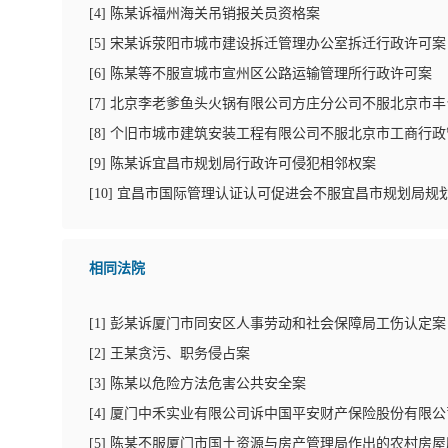
[
4
]
陈某诉福州海关吊销报关员资格案
[
5
]
宋某诉荥阳市城市建设拆迁管理办公室拆迁行政许可案
[
6
]
陈某等不服宣城市宣州区公路运输管理所行政许可案
[
7
]
北京李老爹鱼头火锅有限公司方庄分公司不服北京市丰
[
8
]
个旧市城市建筑安装工程有限公司不服北京市工商行政
[
9
]
陈某诉宜昌市规划局行政许可侵犯相邻权案
[
10
]
宜昌市国际管理认证认可促进会不服宜昌市规划局规
相同法院
[
1
]
彭某诉厦门市同安区人事劳动和社会保障局工伤认定案
[
2
]
王某贪污、职务侵占案
[
3
]
陈某以危险方法危害公共安全案
[
4
]
厦门中禾实业有限公司诉中国平安财产保险股份有限公
[
5
]
陈某不服厦门市国土资源与房产管理局作出的农村房屋