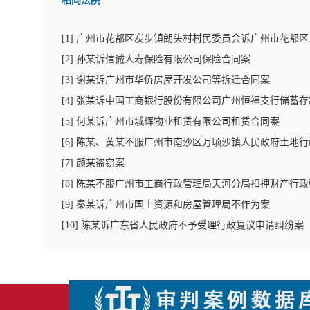
相同法院
[
1
]
广州市花都区炭步镇朗头村村民委员会诉广州市花都区
[
2
]
孙某诉信诚人寿保险有限公司保险合同案
[
3
]
谢某诉广州市华侨房屋开发公司等拆迁合同案
[
4
]
张某诉中国工商银行股份有限公司广州恒福支行储蓄存
[
5
]
何某诉广州市城辉物业租赁有限公司租赁合同案
[
6
]
陈某、黄某不服广州市南沙区万顷沙镇人民政府土地行
[
7
]
颜某盗窃案
[
8
]
陈某不服广州市工商行政管理局天河分局扣押财产行政
[
9
]
秦某诉广州市国土资源和房屋管理局不作为案
[
10
]
陈某诉广东省人民政府不予受理行政复议申请纠纷案