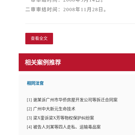
查看全文
相关案例推荐
相同法官
[
1
]
谢某诉广州市华侨房屋开发公司等拆迁合同案
[
2
]
广州中大新元生命技术
[
3
]
梁X銮诉梁X芳等物权保护纠纷案
[
4
]
被告人刘某等四人走私、运输毒品案