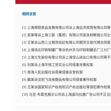
相同法官
[
1
]
上海荣翔食品发展有限公司诉上海远洋宾馆有限公司等
[
2
]
吴某等诉上海三联（集团）有限公司吴良材眼镜公司企
[
3
]
王某诉山西三立期货经纪有限公司期货交易代理合同案
[
4
]
上海场北印铁制罐厂等诉杭州天马印铁制罐总厂三分厂
[
5
]
上海兰生股份有限公司诉上海宝山进出口有限公司等不
[
6
]
刘某诉上海华恒工贸实业公司侵害肖像权案
[
7
]
青海人民出版社诉周某侵害名誉权案
[
8
]
戴某诉沈阳飞龙保健品有限公司侵害著作权案
[
9
]
王某诉国家知识产权局知识产权出版社等侵犯著作权案
[
10
]
马克·布雷克展示公司诉上海喜玛拉雅广告公司不正当