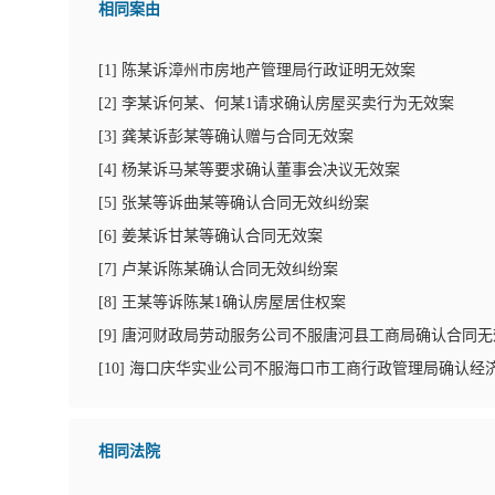
相同案由
[
1
]
陈某诉漳州市房地产管理局行政证明无效案
[
2
]
李某诉何某、何某1请求确认房屋买卖行为无效案
[
3
]
龚某诉彭某等确认赠与合同无效案
[
4
]
杨某诉马某等要求确认董事会决议无效案
[
5
]
张某等诉曲某等确认合同无效纠纷案
[
6
]
姜某诉甘某等确认合同无效案
[
7
]
卢某诉陈某确认合同无效纠纷案
[
8
]
王某等诉陈某1确认房屋居住权案
[
9
]
唐河财政局劳动服务公司不服唐河县工商局确认合同无
[
10
]
海口庆华实业公司不服海口市工商行政管理局确认经
相同法院