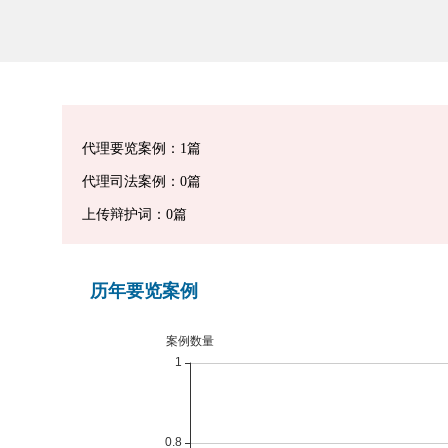
代理要览案例：1篇
代理司法案例：0篇
上传辩护词：0篇
历年要览案例