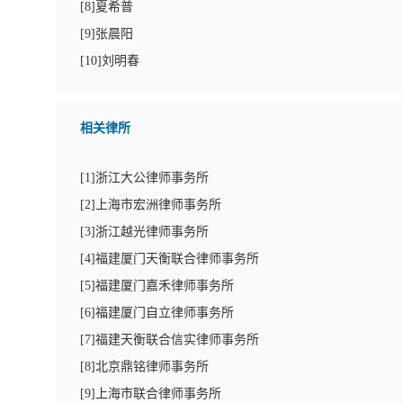
[
8
]夏希普
[
9
]张晨阳
[
10
]刘明春
相关律所
[
1
]浙江大公律师事务所
[
2
]上海市宏洲律师事务所
[
3
]浙江越光律师事务所
[
4
]福建厦门天衡联合律师事务所
[
5
]福建厦门嘉禾律师事务所
[
6
]福建厦门自立律师事务所
[
7
]福建天衡联合信实律师事务所
[
8
]北京鼎铭律师事务所
[
9
]上海市联合律师事务所