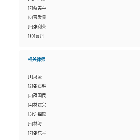
[
7
]蔡美苹
[
8
]曹发贵
[
9
]张利荣
[
10
]曹丹
相关律师
[
1
]冯坚
[
2
]张石明
[
3
]薛国民
[
4
]林建兴
[
5
]许锦聪
[
6
]林涛
[
7
]张东平