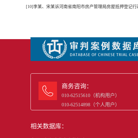
[
10
]李某、宋某诉河南省南阳市房产管理局房屋抵押登记行
商务咨询：

010-62515610（机构用户）
010-62514898（个人用户）
相关数据库：