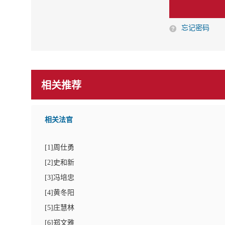
忘记密码
相关推荐
相关法官
[
1
]周仕勇
[
2
]史和新
[
3
]冯培忠
[
4
]黄冬阳
[
5
]庄慧林
[
6
]郑文雅