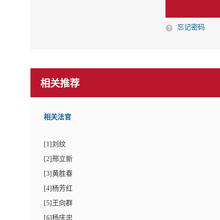
忘记密码
相关推荐
相关法官
[
1
]刘纹
[
2
]邢立新
[
3
]黄胜春
[
4
]杨芳红
[
5
]王向群
[
6
]杨庆忠