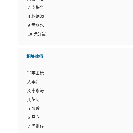
[
7
]李梅华
[
8
]杨炳源
[
9
]黄冬水
[
10
]尤江岚
相关律师
[
1
]李金德
[
2
]李晋
[
3
]李永涛
[
4
]陈明
[
5
]张玲
[
6
]马立
[
7
]闫继传