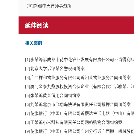
[
10
]新疆中天律师事务所
延伸阅读
相关案例
[
1
]李某等诉成都市花中花农业发展有限责任公司不当得利
[
2
]北京大学诉邹某名誉权纠纷案
[
3
]广西祥和物业服务有限公司诉闭某物业服务合同纠纷案
[
4
]厦门金泰九鼎股权投资合伙企业（有限合伙）诉骆某、
[
5
]张某诉黄某借用合同纠纷案
[
6
]刘某诉北京市飞翔鸟快递有限责任公司抵押合同纠纷案
[
7
]花旗银行（中国）有限公司诉樱达生活电器（中山）有
[
8
]王某诉小米科技有限责任公司网络购物合同纠纷案
[
9
]花旗银行（中国）有限公司广州分行诉广西柳工机械股