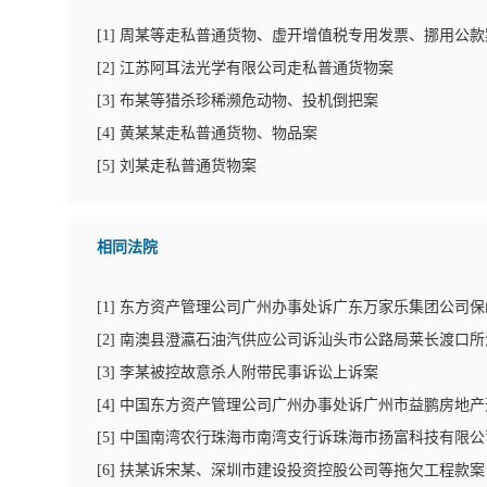
[
1
]
周某等走私普通货物、虚开增值税专用发票、挪用公款
[
2
]
江苏阿耳法光学有限公司走私普通货物案
[
3
]
布某等猎杀珍稀濒危动物、投机倒把案
[
4
]
黄某某走私普通货物、物品案
[
5
]
刘某走私普通货物案
相同法院
[
1
]
东方资产管理公司广州办事处诉广东万家乐集团公司保
[
2
]
南澳县澄瀛石油汽供应公司诉汕头市公路局莱长渡口所
[
3
]
李某被控故意杀人附带民事诉讼上诉案
[
4
]
中国东方资产管理公司广州办事处诉广州市益鹏房地产
[
5
]
中国南湾农行珠海市南湾支行诉珠海市扬富科技有限公
[
6
]
扶某诉宋某、深圳市建设投资控股公司等拖欠工程款案