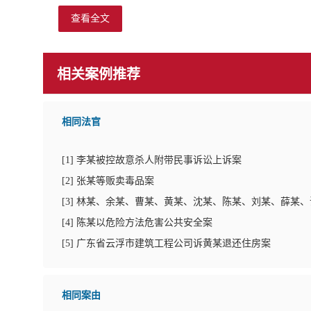
查看全文
相关案例推荐
相同法官
[
1
]
李某被控故意杀人附带民事诉讼上诉案
[
2
]
张某等贩卖毒品案
[
3
]
林某、余某、曹某、黄某、沈某、陈某、刘某、薛某、
[
4
]
陈某以危险方法危害公共安全案
[
5
]
广东省云浮市建筑工程公司诉黄某退还住房案
相同案由