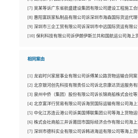
[
7
]
吴某等诉广东省航盛建设集团有限公司建设工程施工合
[
8
]
惠阳富跃家私制品有限公司诉深圳市海森国际货运代理
[
9
]
深圳市三企工贸有限公司诉深圳市中远国际货运有限公
[
10
]
保利科技有限公司诉伊朗伊斯兰共和国航运公司海上
相同案由
[
1
]
龙岩时兴家居事业有限公司诉傅某公路货物运输合同案
[
2
]
北京银河创先科技有限责任公司诉北京康达货运服务有
[
3
]
泉州中侨（集团）股份有限公司诉长锦商船株式会社等
[
4
]
北京富洋行贸易有限公司诉海贸国际运输有限公司海上
[
5
]
中化江苏连云港公司诉美国博联集团公司等海上货物运
[
6
]
株式会社商船三井诉莆田市国际经济合作有限公司海上
[
7
]
深圳市德科实业有限公司诉韩进海运有限公司等海上货