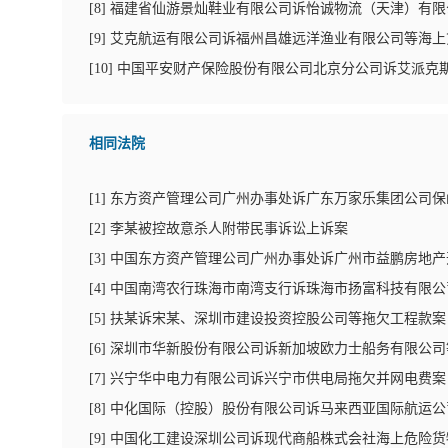
[
8
]
福建省仙游景灿鞋业有限公司诉怡诚物流（天津）有限
[
9
]
艾克航运有限公司诉福州昌雄远洋渔业有限公司等海上
[
10
]
中国平安财产保险股份有限公司北京分公司诉艾派克
相同法院
[
1
]
东方资产管理公司广州办事处诉广东万家乐集团公司保
[
2
]
李某被控故意杀人附带民事诉讼上诉案
[
3
]
中国东方资产管理公司广州办事处诉广州市益鹏房地产
[
4
]
中国南湾农行珠海市南湾支行诉珠海市扬富科技有限公
[
5
]
扶某诉宋某、深圳市建设投资控股公司等拖欠工程款案
[
6
]
深圳市华新股份有限公司诉新加坡欧力士船务有限公司
[
7
]
兴宁华中电力有限公司诉兴宁市供电局拖欠并网电费案
[
8
]
中化国际（控股）股份有限公司诉马来西亚国际航运公
[
9
]
中国化工建设深圳公司诉现代商船株式会社海上危险货