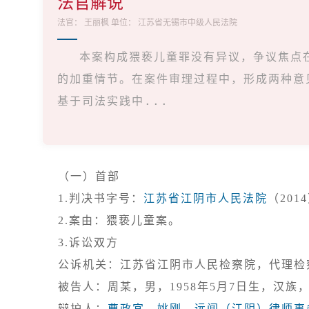
法官解说
法官：
王丽枫
单位：
江苏省无锡市中级人民法院
本案构成猥亵儿童罪没有异议，争议焦点
的加重情节。在案件审理过程中，形成两种意
基于司法实践中...
（一）首部
1.判决书字号：
江苏省江阴市人民法院
3.诉讼双方

公诉机关：江苏省江阴市人民检察院，代理检
被告人：周某，男，1958年5月7日生，汉族
辩护人：
曹政宜
、
姚刚
，
远闻（江阴）律师事