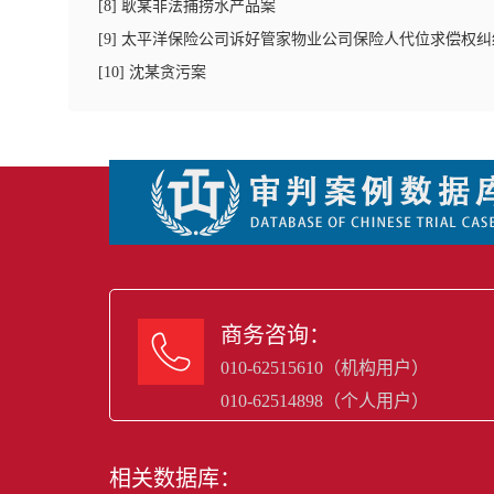
[
8
]
耿某非法捕捞水产品案
[
9
]
太平洋保险公司诉好管家物业公司保险人代位求偿权纠
[
10
]
沈某贪污案
商务咨询：

010-62515610（机构用户）
010-62514898（个人用户）
相关数据库：