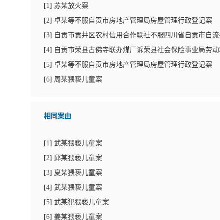
[
1
]
苏某放火案
[
2
]
卓某等不服自贡市房地产管理局房屋管理行政登记案
[
3
]
自贡市贡井区农村信用合作联社不服四川省自贡市自流
[
4
]
自贡市荣县古佛寺联办煤厂诉荣县社会保险事业局劳动
[
5
]
卓某等不服自贡市房地产管理局房屋管理行政登记案
[
6
]
周某猥亵儿童案
相同案由
[
1
]
武某猥亵儿童案
[
2
]
邱某猥亵儿童案
[
3
]
夏某猥亵儿童案
[
4
]
武某猥亵儿童案
[
5
]
武某犯猥亵儿童案
[
6
]
姜某猥亵儿童案