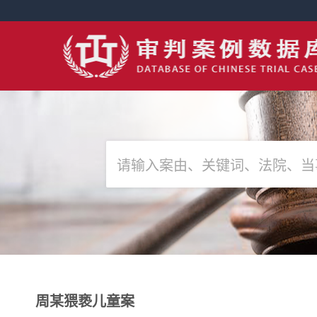
周某猥亵儿童案