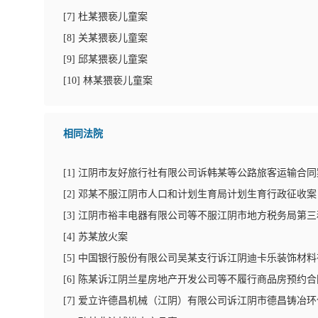
[
7
]
杜某猥亵儿童案
[
8
]
关某猥亵儿童案
[
9
]
邱某猥亵儿童案
[
10
]
林某猥亵儿童案
相同法院
[
1
]
江阴市友好旅行社有限公司诉韩某等公路旅客运输合同
[
2
]
邓某不服江阴市人口和计划生育局计划生育行政征收案
[
3
]
江阴市裕丰电器有限公司等不服江阴市地方税务局第三
[
4
]
苏某放火案
[
5
]
中国银行股份有限公司吴某支行诉江阴迪卡乐装饰材料
[
6
]
陈某诉江阴兰星房地产开发公司等不履行商品房预约合
[
7
]
爱立许德昌机械（江阴）有限公司诉江阴市德昌铸冶环