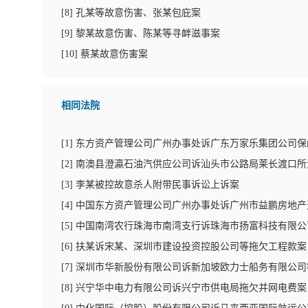
[
8
]
孔某等故意伤害、张某包庇案
[
9
]
黎某故意伤害、陈某等寻衅滋事案
[
10
]
蔡某故意伤害案
相同法院
[
1
]
东方资产管理公司广州办事处诉广东万家乐集团公司保
[
2
]
南澳县澄瀛石油汽供应公司诉汕头市公路局莱长渡口所
[
3
]
李某被控故意杀人附带民事诉讼上诉案
[
4
]
中国东方资产管理公司广州办事处诉广州市益鹏房地产
[
5
]
中国南湾农行珠海市南湾支行诉珠海市扬富科技有限公
[
6
]
扶某诉宋某、深圳市建设投资控股公司等拖欠工程款案
[
7
]
深圳市华新股份有限公司诉新加坡欧力士船务有限公司
[
8
]
兴宁华中电力有限公司诉兴宁市供电局拖欠并网电费案