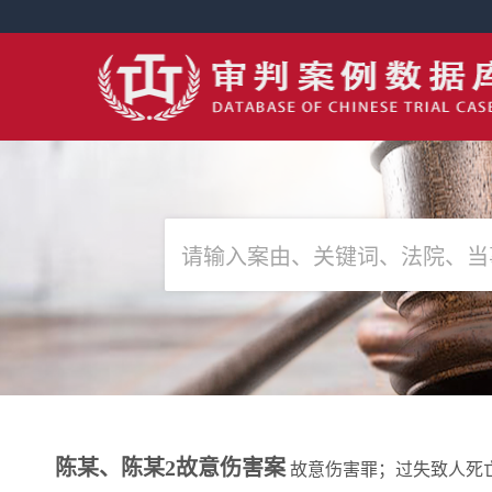
陈某、陈某2故意伤害案
故意伤害罪；过失致人死