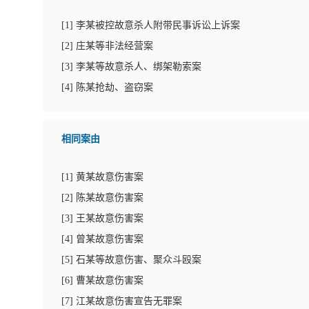
[
1
]
李某被控故意杀人附带民事诉讼上诉案
[
2
]
庄某等非法经营案
[
3
]
李某等故意杀人、绑架勒索案
[
4
]
陈某抢劫、盗窃案
相同案由
[
1
]
黄某故意伤害案
[
2
]
陈某故意伤害案
[
3
]
王某故意伤害案
[
4
]
曾某故意伤害案
[
5
]
石某等故意伤害、聚众斗殴案
[
6
]
曹某故意伤害案
[
7
]
江某故意伤害宣告无罪案