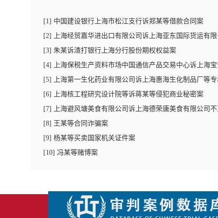
[
1
]
中国建设银行上海市松江支行诉郑某等借款合同案
[
2
]
上海经贸嘉华进出口有限公司诉上海亚东国际货运有限
[
3
]
朱某诉渣打银行上海分行股份期权权益案
[
4
]
上海保税生产资料市场中国通信产品交易中心诉上海宝
[
5
]
上海第一生化药业有限公司诉上海惠海生化制品厂等专
[
6
]
上海核工程研究设计院等诉蒋某等侵犯商业秘密案
[
7
]
上海避风塘美食有限公司诉上海德荣唐美食有限公司不
[
8
]
王某等合同诈骗案
[
9
]
杨某等买卖国家机关证件案
[
10
]
冯某等赌博案