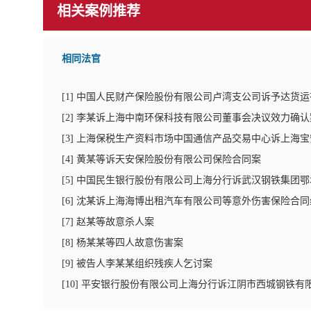
相关案例推荐
相同法官
[
1
]
中国人民财产保险股份有限公司卢湾支公司诉予达货运
[
2
]
李某诉上海中南环保科技有限公司董事会决议效力确认
[
3
]
上海保税生产资料市场中国通信产品交易中心诉上海宝
[
4
]
黄某等诉天安保险股份有限公司保险合同案
[
5
]
中国民生银行股份有限公司上海分行诉武汉钢铁集团鄂
[
6
]
沈某诉上海海博出租汽车有限公司等意外伤害保险合同
[
7
]
赵某等故意杀人案
[
8
]
杨某某等四人故意伤害案
[
9
]
被告人李某某组织残疾人乞讨案
[
10
]
平安银行股份有限公司上海分行诉江阴市西城钢铁有