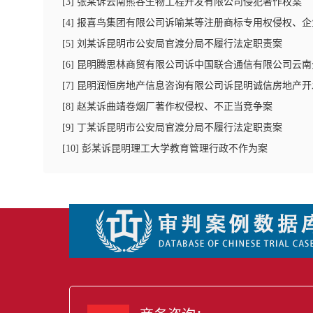
[
3
]
张某诉云南熊谷生物工程开发有限公司侵犯著作权案
[
4
]
报喜鸟集团有限公司诉喻某等注册商标专用权侵权、企
[
5
]
刘某诉昆明市公安局官渡分局不履行法定职责案
[
6
]
昆明腾思林商贸有限公司诉中国联合通信有限公司云南
[
7
]
昆明润恒房地产信息咨询有限公司诉昆明诚信房地产开
[
8
]
赵某诉曲靖卷烟厂著作权侵权、不正当竞争案
[
9
]
丁某诉昆明市公安局官渡分局不履行法定职责案
[
10
]
彭某诉昆明理工大学教育管理行政不作为案