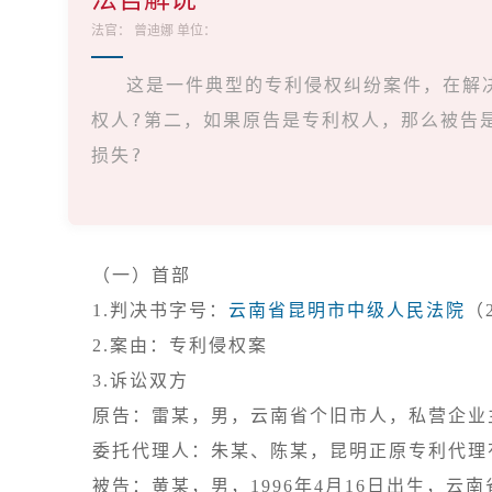
法官：
曾迪娜
单位：
这是一件典型的专利侵权纠纷案件，在解
权人?第二，如果原告是专利权人，那么被告
损失?

1.本...
（一）首部
1.判决书字号：
云南省昆明市中级人民法院
3.诉讼双方

原告：雷某，男，云南省个旧市人，私营企业主
委托代理人：朱某、陈某，昆明正原专利代理
被告：黄某，男，1996年4月16日出生，云南