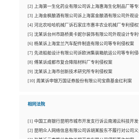
[
2
]
上海第一生化药业有限公司诉上海惠海生化制品厂等专
[
3
]
上海金枫酿酒有限公司诉上海富金酿酒有限公司外观设
[
4
]
河北农哈哈机械厂诉石家庄市惠丰农业机械厂专利侵权
[
5
]
沈某诉台州市路桥奥卡妮尔装饰有限公司外观设计专利
[
6
]
杨某诉上海宜兰汽车配件制造有限公司等专利侵权案
[
7
]
先进船舶设计有限公司诉欧洲集装箱航运公司等专利侵
[
8
]
傅某诉成都市复合降阻材料厂专利侵权案
[
9
]
沈某诉上海市创新技术研究所专利侵权案
[
10
]
周某诉申银万国证券股份有限公司宝鼎基金红利案
相同法院
[
1
]
中国工商银行昆明市城市开发支行诉云南湘云科技开发
[
2
]
昆明众人网络信息有限公司诉胡某股东不履行对公司义