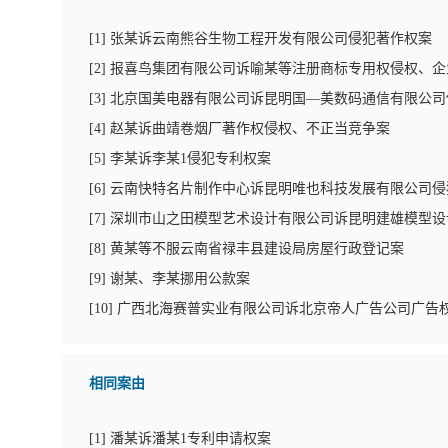
[
1
]
张某诉云南熊谷生物工程开发有限公司侵犯著作权案
[
2
]
报喜鸟集团有限公司诉喻某等注册商标专用权侵权、企
[
3
]
北京国美电器有限公司诉昆明国—美数码通信有限公司
[
4
]
赵某诉曲靖卷烟厂著作权侵权、不正当竞争案
[
5
]
李某诉李某1侵犯专利权案
[
6
]
云南快特名片制作中心诉昆明唯也科技发展有限公司侵
[
7
]
深圳市山之田模型艺术设计有限公司诉昆明建雄模型设
[
8
]
黄某等不服云南省禄丰县建设局房屋行政登记案
[
9
]
谢某、李某挪用公款案
[
10
]
广西北海赛普实业有限公司诉北京帝人广告公司广告
相同案由
[
1
]
潘某诉潘某1专利申请权案