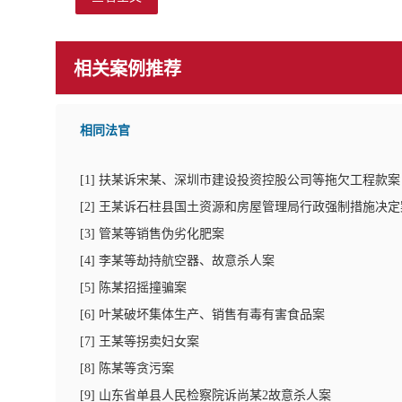
相关案例推荐
相同法官
[
1
]
扶某诉宋某、深圳市建设投资控股公司等拖欠工程款案
[
2
]
王某诉石柱县国土资源和房屋管理局行政强制措施决定
[
3
]
管某等销售伪劣化肥案
[
4
]
李某等劫持航空器、故意杀人案
[
5
]
陈某招摇撞骗案
[
6
]
叶某破坏集体生产、销售有毒有害食品案
[
7
]
王某等拐卖妇女案
[
8
]
陈某等贪污案
[
9
]
山东省单县人民检察院诉尚某2故意杀人案