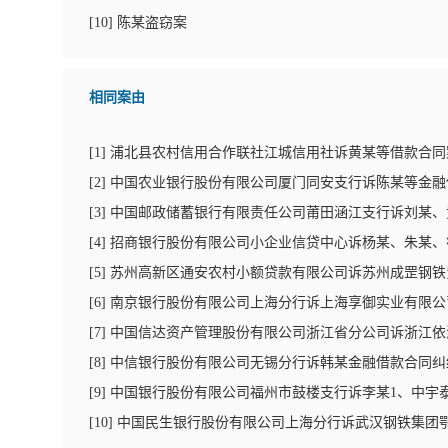
[
10
]
陈某盗窃案
相同案由
[
1
]
浦北县农村信用合作联社江城信用社诉黄某等借款合同
[
2
]
中国农业银行股份有限公司厦门同安支行诉陈某等金融
[
3
]
中国邮政储蓄银行有限责任公司莆田涵江支行诉刘某、
[
4
]
招商银行股份有限公司小企业信贷中心诉杨某、朱某、
[
5
]
苏州高新区通安农村小额贷款有限公司诉苏州成罡钢铁
[
6
]
南京银行股份有限公司上海分行诉上海享御实业有限公
[
7
]
中国信达资产管理股份有限公司浙江省分公司诉浙江依
[
8
]
中信银行股份有限公司无锡分行诉韩某金融借款合同纠
[
9
]
中国银行股份有限公司福州市鼓楼支行诉李某1、中宇
[
10
]
中国民生银行股份有限公司上海分行诉武汉钢铁集团