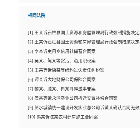
相同法院
[
1
]
王某诉石柱县国土资源和房屋管理局行政强制措施决定
[
2
]
王某诉石柱县国土资源和房屋管理局行政强制措施决定
[
3
]
李某诉吏目乡信用社储蓄合同案
[
4
]
吴某、陈某等贪污、滥用职权案
[
5
]
王某等诉唐某等缔约过失责任纠纷案
[
6
]
谭某诉大地财保公司保险合同案
[
7
]
黎某、滕某、冉某寻衅滋事罪案
[
8
]
侯某等诉永鸿蚕业公司拆迁安置补偿合同案
[
9
]
彭水城镇统一建设开发实业总公司诉黄某确认合同无效
[
10
]
熊某诉陈某农村建房施工合同案